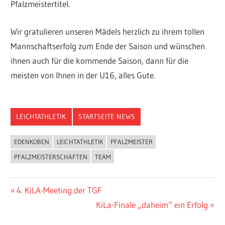
Pfalzmeistertitel.
Wir gratulieren unseren Mädels herzlich zu ihrem tollen
Mannschaftserfolg zum Ende der Saison und wünschen
ihnen auch für die kommende Saison, dann für die
meisten von Ihnen in der U16, alles Gute.
LEICHTATHLETIK
STARTSEITE NEWS
EDENKOBEN
LEICHTATHLETIK
PFALZMEISTER
PFALZMEISTERSCHAFTEN
TEAM
Beitragsnavigation
Vorheriger
4. KiLA-Meeting der TGF
Beitrag:
Nächster
KiLa-Finale „daheim“ ein Erfolg
Beitrag: