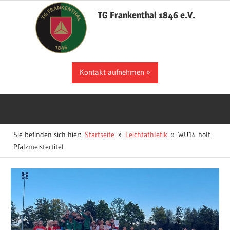
Zum
TG Frankenthal 1846 e.V.
Inhalt
springen
Der
Kontakt aufnehmen
Sportverein
in
Frankenthal
Sie befinden sich hier:
Startseite
Leichtathletik
WU14 holt
Pfalzmeistertitel