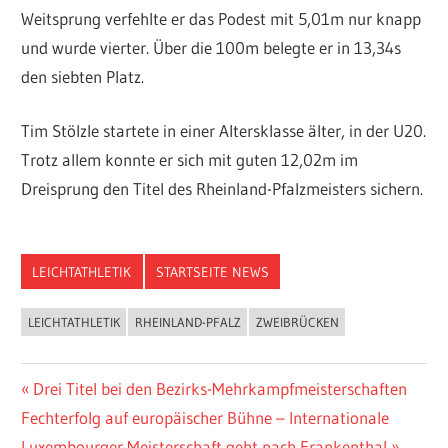
Weitsprung verfehlte er das Podest mit 5,01m nur knapp
und wurde vierter. Über die 100m belegte er in 13,34s
den siebten Platz.
Tim Stölzle startete in einer Altersklasse älter, in der U20.
Trotz allem konnte er sich mit guten 12,02m im
Dreisprung den Titel des Rheinland-Pfalzmeisters sichern.
LEICHTATHLETIK
STARTSEITE NEWS
LEICHTATHLETIK
RHEINLAND-PFALZ
ZWEIBRÜCKEN
Beitragsnavigation
Vorheriger
Drei Titel bei den Bezirks-Mehrkampfmeisterschaften
Nächster
Beitrag:
Fechterfolg auf europäischer Bühne – Internationale
Beitrag:
Luxembourger Meisterschaft geht nach Frankenthal