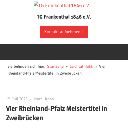
Zum
Inhalt
TG Frankenthal 1846 e.V.
springen
Der
Kontakt aufnehmen
Sportverein
in
Frankenthal
Sie befinden sich hier:
Startseite
Leichtathletik
Vier
Rheinland-Pfalz Meistertitel in Zweibrücken
15. Juli 2023
Marc Urban
Vier Rheinland-Pfalz Meistertitel in
Zweibrücken