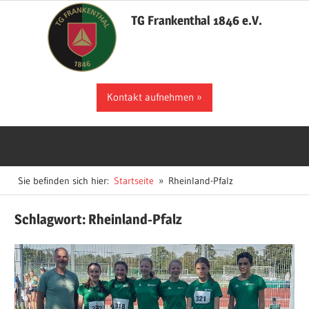
Zum
TG Frankenthal 1846 e.V.
Inhalt
springen
Der
Kontakt aufnehmen
Sportverein
in
Frankenthal
Sie befinden sich hier:
Startseite
Rheinland-Pfalz
Schlagwort:
Rheinland-Pfalz