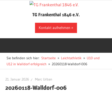
Zum
Inhalt
TG Frankenthal 1846 e.V.
springen
Der
Kontakt aufnehmen
Sportverein
in
Frankenthal
Sie befinden sich hier:
Startseite
Leichtathletik
U10 und
U12 in Walldorf erfolgreich
20260118-Walldorf-006
21. Januar 2026
Marc Urban
20260118-Walldorf-006