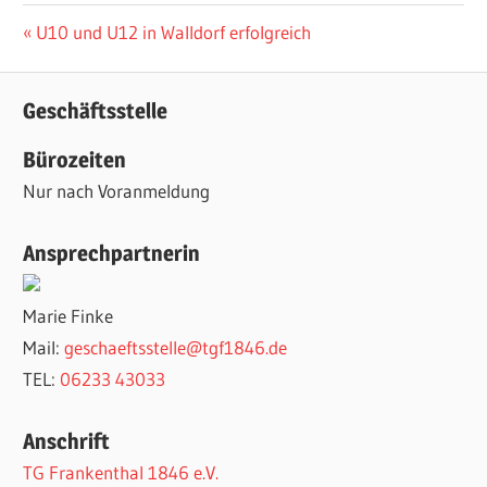
Beitragsnavigation
Vorheriger
U10 und U12 in Walldorf erfolgreich
Beitrag:
Geschäftsstelle
Bürozeiten
Nur nach Voranmeldung
Ansprechpartnerin
Marie Finke
Mail:
geschaeftsstelle@tgf1846.de
TEL:
06233 43033
Anschrift
TG Frankenthal 1846 e.V.