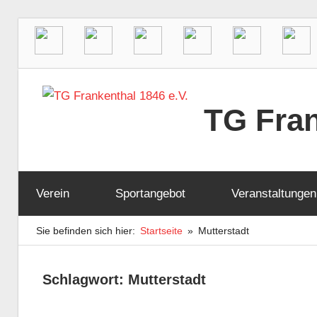
Zum
Inhalt
TG Fran
springen
Der
Sportverein
Verein
Sportangebot
Veranstaltungen
in
Frankenthal
Sie befinden sich hier:
Startseite
Mutterstadt
Schlagwort:
Mutterstadt