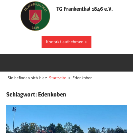
Zum
TG Frankenthal 1846 e.V.
Inhalt
springen
Der
Kontakt aufnehmen
Sportverein
in
Frankenthal
Sie befinden sich hier:
Startseite
Edenkoben
Schlagwort:
Edenkoben