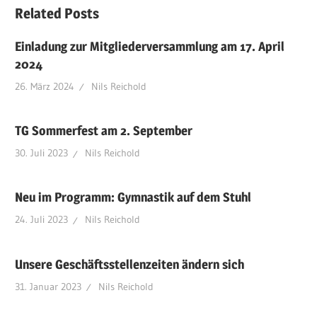
Related Posts
Einladung zur Mitgliederversammlung am 17. April
2024
26. März 2024
Nils Reichold
TG Sommerfest am 2. September
30. Juli 2023
Nils Reichold
Neu im Programm: Gymnastik auf dem Stuhl
24. Juli 2023
Nils Reichold
Unsere Geschäftsstellenzeiten ändern sich
31. Januar 2023
Nils Reichold