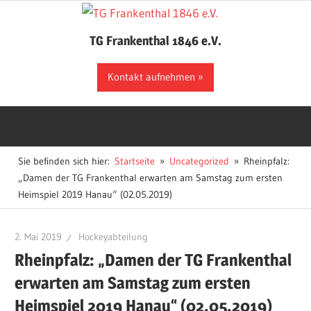
Zum
Inhalt
TG Frankenthal 1846 e.V.
springen
Der
Kontakt aufnehmen
Sportverein
in
Frankenthal
Sie befinden sich hier:
Startseite
Uncategorized
Rheinpfalz:
„Damen der TG Frankenthal erwarten am Samstag zum ersten
Heimspiel 2019 Hanau“ (02.05.2019)
2. Mai 2019
Hockeyabteilung
Rheinpfalz: „Damen der TG Frankenthal
erwarten am Samstag zum ersten
Heimspiel 2019 Hanau“ (02.05.2019)