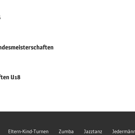
6
andesmeisterschaften
ften U18
Eltern-Kind-Turnen
Zumba
Jazztanz
Jedermänn