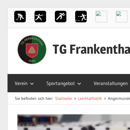
Zum
Inhalt
TG Frankentha
springen
Der
Sportverein
Verein
Sportangebot
Veranstaltungen
in
Frankenthal
Sie befinden sich hier:
Startseite
Leichtathletik
Angermunder