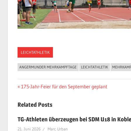
LEICHTATHLETIK
ANGERMUNDER MEHRKAMPFTAGE
LEICHTATHLETIK
MEHRKAM
Beitragsnavigation
Vorheriger
175-Jahr-Feier für den September geplant
Beitrag:
Related Posts
TG-Athleten überzeugen bei SDM U18 in Kobl
21. Juni 2026
Marc Urban