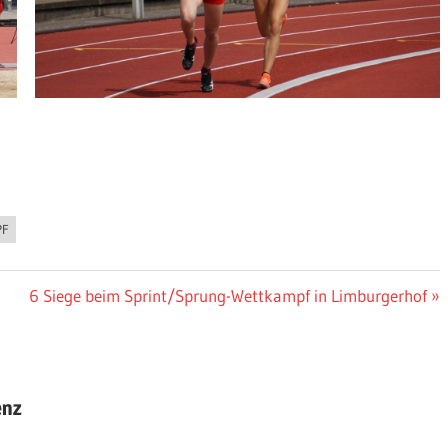
PF
Nächster
6 Siege beim Sprint/Sprung-Wettkampf in Limburgerhof
Beitrag:
enz