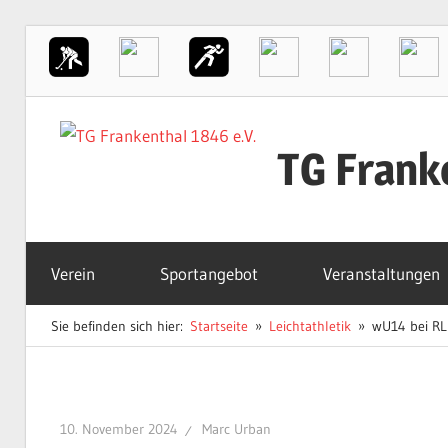
Zum
Inhalt
TG Frank
springen
Der
Sportverein
Verein
Sportangebot
Veranstaltungen
in
Frankenthal
Sie befinden sich hier:
Startseite
Leichtathletik
wU14 bei RLP
10. November 2024
Marc Urban