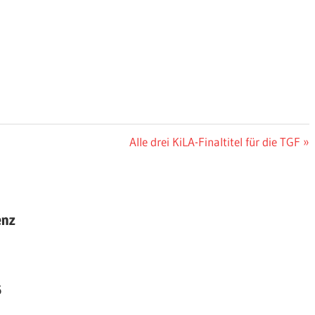
Nächster
Alle drei KiLA-Finaltitel für die TGF
Beitrag:
enz
6