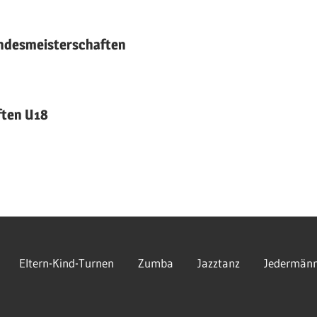
andesmeisterschaften
ften U18
Eltern-Kind-Turnen
Zumba
Jazztanz
Jedermänn