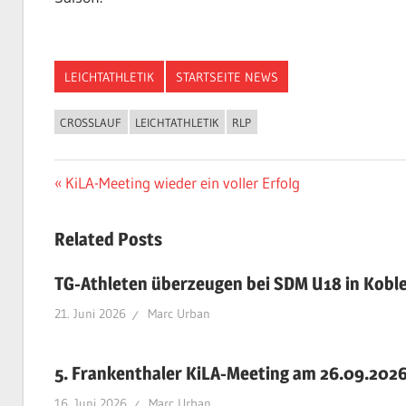
LEICHTATHLETIK
STARTSEITE NEWS
CROSSLAUF
LEICHTATHLETIK
RLP
Beitragsnavigation
Vorheriger
KiLA-Meeting wieder ein voller Erfolg
Beitrag:
Related Posts
TG-Athleten überzeugen bei SDM U18 in Kobl
21. Juni 2026
Marc Urban
5. Frankenthaler KiLA-Meeting am 26.09.202
16. Juni 2026
Marc Urban