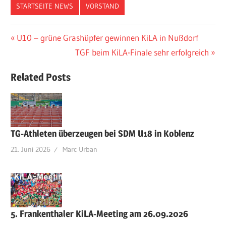
STARTSEITE NEWS
VORSTAND
Beitragsnavigation
Vorheriger
U10 – grüne Grashüpfer gewinnen KiLA in Nußdorf
Beitrag:
Nächster
TGF beim KiLA-Finale sehr erfolgreich
Beitrag:
Related Posts
TG-Athleten überzeugen bei SDM U18 in Koblenz
21. Juni 2026
Marc Urban
5. Frankenthaler KiLA-Meeting am 26.09.2026