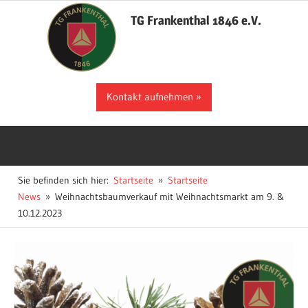
Zum
TG Frankenthal 1846 e.V.
Inhalt
springen
Der
Kontakt aufnehmen
Sportverein
in
Frankenthal
Sie befinden sich hier:
Startseite
Startseite
News
Weihnachtsbaumverkauf mit Weihnachtsmarkt am 9. &
10.12.2023