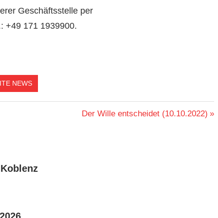
serer Geschäftsstelle per
.: +49 171 1939900.
ITE NEWS
Nächster
Der Wille entscheidet (10.10.2022)
Beitrag:
 Koblenz
.2026