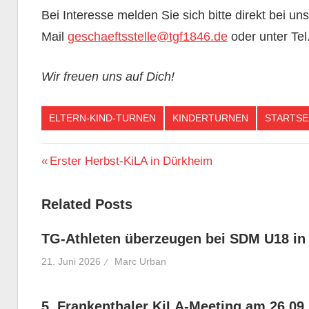
Bei Interesse melden Sie sich bitte direkt bei un
Mail
geschaeftsstelle@tgf1846.de
oder unter Tel
Wir freuen uns auf Dich!
ELTERN-KIND-TURNEN
KINDERTURNEN
STARTSE
Beitragsnavigation
Vorheriger
Erster Herbst-KiLA in Dürkheim
Beitrag:
Related Posts
TG-Athleten überzeugen bei SDM U18 in
21. Juni 2026
Marc Urban
5. Frankenthaler KiLA-Meeting am 26.09