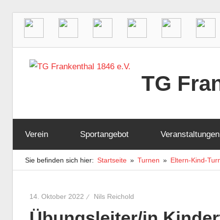
Zum
Inhalt
TG Fran
springen
Der
Sportverein
Verein
Sportangebot
Veranstaltungen
in
Frankenthal
Sie befinden sich hier:
Startseite
Turnen
Eltern-Kind-Tur
14. Oktober 2022
Nils Reichold
Übungsleiter/in Kinde