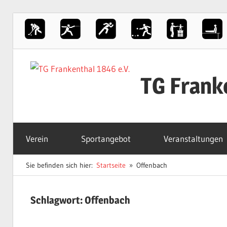
Zum
Inhalt
TG Frank
springen
Der
Sportverein
Verein
Sportangebot
Veranstaltungen
in
Frankenthal
Sie befinden sich hier:
Startseite
Offenbach
Schlagwort:
Offenbach