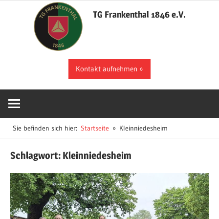
Zum
TG Frankenthal 1846 e.V.
Inhalt
springen
Der
Kontakt aufnehmen
Sportverein
in
Frankenthal
Sie befinden sich hier:
Startseite
Kleinniedesheim
Schlagwort:
Kleinniedesheim