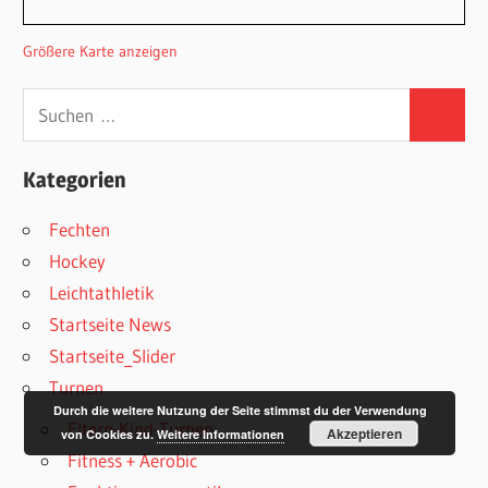
Größere Karte anzeigen
Suchen
Suchen
nach:
Kategorien
Fechten
Hockey
Leichtathletik
Startseite News
Startseite_Slider
Turnen
Durch die weitere Nutzung der Seite stimmst du der Verwendung
Eltern-Kind-Turnen
Akzeptieren
von Cookies zu.
Weitere Informationen
Fitness + Aerobic