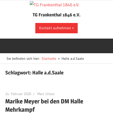
Zum
Inhalt
TG Frankenthal 1846 e.V.
springen
Der
Kontakt aufnehmen
Sportverein
in
Frankenthal
Sie befinden sich hier:
Startseite
Halle a.d.Saale
Schlagwort:
Halle a.d.Saale
14. Februar 2026
Marc Urban
Marike Meyer bei den DM Halle
Mehrkampf