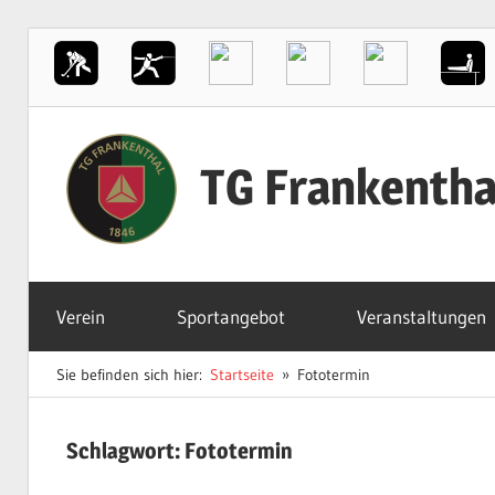
Zum
Inhalt
TG Frankentha
springen
Der
Sportverein
Verein
Sportangebot
Veranstaltungen
in
Frankenthal
Sie befinden sich hier:
Startseite
Fototermin
Schlagwort:
Fototermin