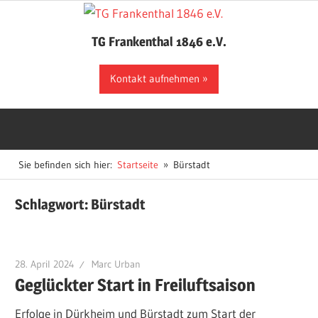
Zum
Inhalt
TG Frankenthal 1846 e.V.
springen
Der
Kontakt aufnehmen
Sportverein
in
Frankenthal
Sie befinden sich hier:
Startseite
Bürstadt
Schlagwort:
Bürstadt
28. April 2024
Marc Urban
Geglückter Start in Freiluftsaison
Erfolge in Dürkheim und Bürstadt zum Start der