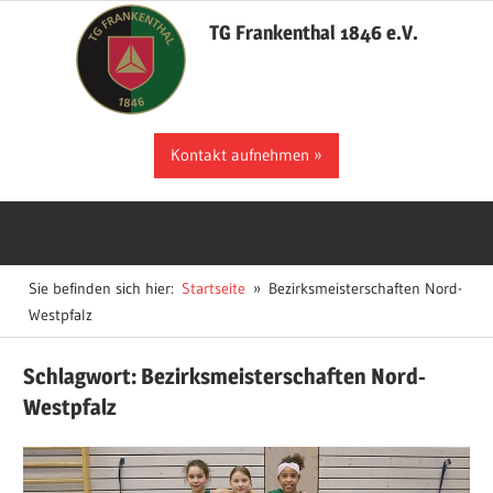
Zum
TG Frankenthal 1846 e.V.
Inhalt
springen
Der
Kontakt aufnehmen
Sportverein
in
Frankenthal
Sie befinden sich hier:
Startseite
Bezirksmeisterschaften Nord-
Westpfalz
Schlagwort:
Bezirksmeisterschaften Nord-
Westpfalz