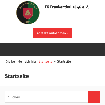
Zum
TG Frankenthal 1846 e.V.
Inhalt
springen
Der
Kontakt aufnehmen
Sportverein
in
Frankenthal
Sie befinden sich hier:
Startseite
Startseite
Startseite
Suchen
Suchen
nach: