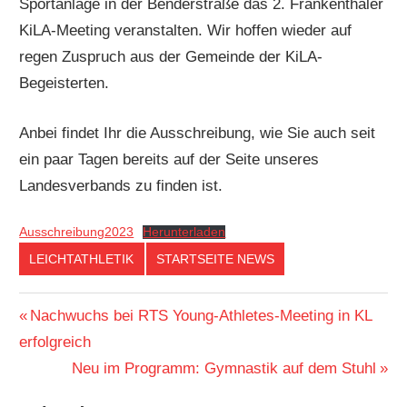
Sportanlage in der Benderstraße das 2. Frankenthaler
KiLA-Meeting veranstalten. Wir hoffen wieder auf
regen Zuspruch aus der Gemeinde der KiLA-
Begeisterten.
Anbei findet Ihr die Ausschreibung, wie Sie auch seit
ein paar Tagen bereits auf der Seite unseres
Landesverbands zu finden ist.
Ausschreibung2023
Herunterladen
LEICHTATHLETIK
STARTSEITE NEWS
Beitragsnavigation
Vorheriger
Nachwuchs bei RTS Young-Athletes-Meeting in KL
Beitrag:
erfolgreich
Nächster
Neu im Programm: Gymnastik auf dem Stuhl
Beitrag: