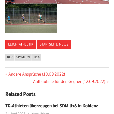
LEICHTATHLETIK
STARTSEITE NEWS
RLP
SIMMERN
U14
Beitragsnavigation
Vorheriger
Andere Ansprüche (10.09.2022)
Beitrag:
Nächster
Aufbauhilfe für den Gegner (12.09.2022)
Beitrag:
Related Posts
TG-Athleten überzeugen bei SDM U18 in Koblenz
21. Juni 2026
Marc Urban