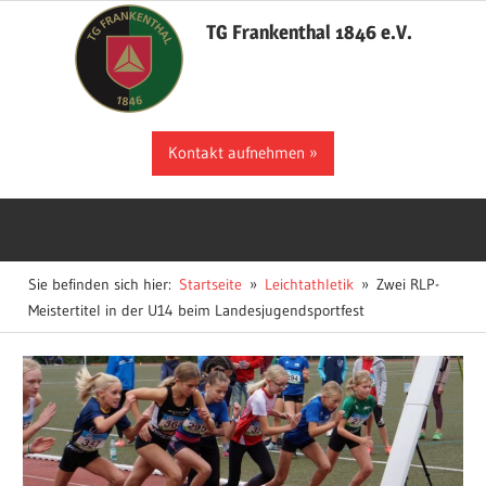
Zum
TG Frankenthal 1846 e.V.
Inhalt
springen
Der
Kontakt aufnehmen
Sportverein
in
Frankenthal
Sie befinden sich hier:
Startseite
Leichtathletik
Zwei RLP-
Meistertitel in der U14 beim Landesjugendsportfest