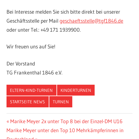
Bei Interesse melden Sie sich bitte direkt bei unserer
Geschäftsstelle per Mail
geschaeftsstelle@tgf1846.de
oder unter Tel.: +49 171 1939900.
Wir freuen uns auf Sie!
Der Vorstand
TG Frankenthal 1846 e.V.
ELTERN-KIND-TURNEN
KINDERTURNEN
STARTSEITE NEWS
TURNEN
Beitragsnavigation
Vorheriger
Marike Meyer 2x unter Top 8 bei der Einzel-DM U16
Nächster
Beitrag:
Marike Meyer unter den Top 10 Mehrkämpferinnen in
Beitrag: