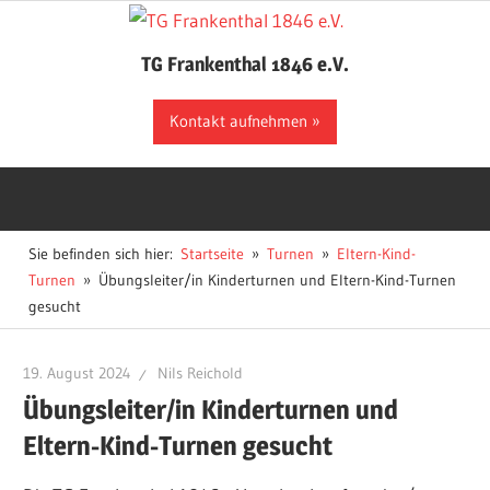
Zum
Inhalt
TG Frankenthal 1846 e.V.
springen
Der
Kontakt aufnehmen
Sportverein
in
Frankenthal
Sie befinden sich hier:
Startseite
Turnen
Eltern-Kind-
Turnen
Übungsleiter/in Kinderturnen und Eltern-Kind-Turnen
gesucht
19. August 2024
Nils Reichold
Übungsleiter/in Kinderturnen und
Eltern-Kind-Turnen gesucht