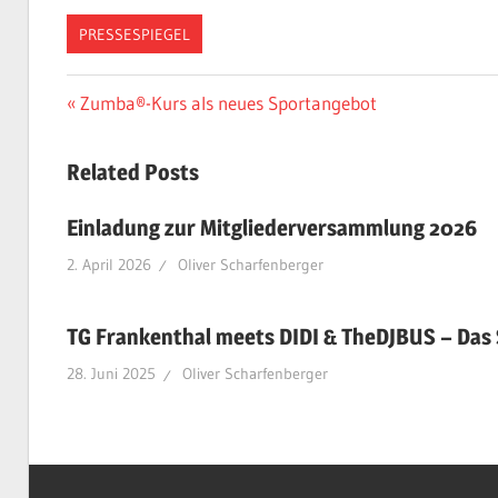
PRESSESPIEGEL
Beitragsnavigation
Vorheriger
Zumba®-Kurs als neues Sportangebot
Beitrag:
Related Posts
Einladung zur Mitgliederversammlung 2026
2. April 2026
Oliver Scharfenberger
TG Frankenthal meets DIDI & TheDJBUS – Das
28. Juni 2025
Oliver Scharfenberger