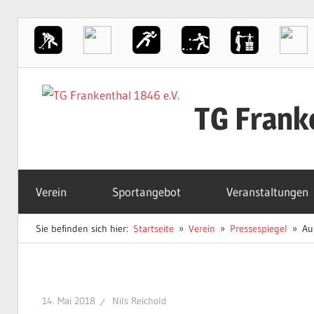
Zum
Inhalt
TG Frank
springen
Der
Sportverein
Verein
Sportangebot
Veranstaltungen
in
Frankenthal
Sie befinden sich hier:
Startseite
Verein
Pressespiegel
Au
14. Mai 2018
Nils Reichold