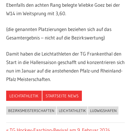
Ebenfalls den achten Rang belegte Wiebke Goez bei der
W14 im Weitsprung mit 3,60.
(die genannten Platzierungen beziehen sich auf das
Gesamtergebnis – nicht auf die Bezirkswertung)
Damit haben die Leichtathleten der TG Frankenthal den
Start in die Hallensaison geschafft und konzentrieren sich
nun im Januar auf die anstehenden Pfalz-und Rheinland-
Pfalz Meisterschaften.
LEICHTATHLETIK
STARTSEITE NEWS
BEZIRKSMEISTERSCHAFTEN
LEICHTATHLETIK
LUDWIGSHAFEN
Vorheriger
TG Hockey-Fasching-Revival am 9. Februar 2024