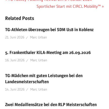
Beitragsnavigation
Beitrag:
Nächster
Sportlicher Start mit CIRCL Mobility™
Beitrag:
Related Posts
TG-Athleten überzeugen bei SDM U18 in Koblenz
21. Juni 2026
Marc Urban
5. Frankenthaler KiLA-Meeting am 26.09.2026
16. Juni 2026
Marc Urban
TG-Mädchen mit guten Leistungen bei den
Landesmeisterschaften
14. Juni 2026
Marc Urban
Zwei Medaillensätze bei den RLP Meisterschaften