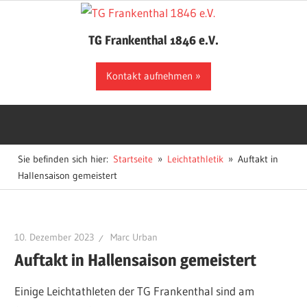
Zum
Inhalt
TG Frankenthal 1846 e.V.
springen
Der
Kontakt aufnehmen
Sportverein
in
Frankenthal
Sie befinden sich hier:
Startseite
Leichtathletik
Auftakt in
Hallensaison gemeistert
10. Dezember 2023
Marc Urban
Auftakt in Hallensaison gemeistert
Einige Leichtathleten der TG Frankenthal sind am